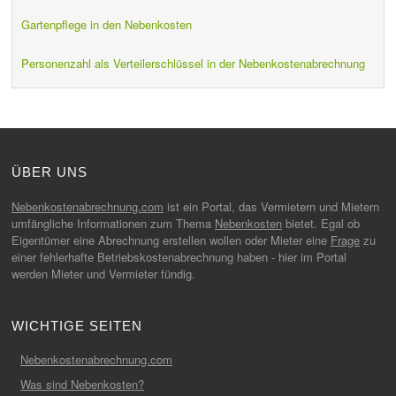
Gartenpflege in den Nebenkosten
Personenzahl als Verteilerschlüssel in der Nebenkostenabrechnung
ÜBER UNS
Nebenkostenabrechnung.com
ist ein Portal, das Vermietern und Mietern
umfängliche Informationen zum Thema
Nebenkosten
bietet. Egal ob
Eigentümer eine Abrechnung erstellen wollen oder Mieter eine
Frage
zu
einer fehlerhafte Betriebskostenabrechnung haben - hier im Portal
werden Mieter und Vermieter fündig.
WICHTIGE SEITEN
Nebenkostenabrechnung.com
Was sind Nebenkosten?