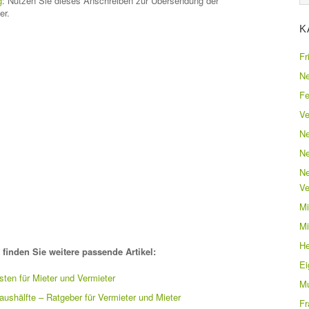
g
: Nutzen Sie dieses Anschreiben zur Übersendung der
er.
K
Fr
Ne
Fe
Ve
Ne
Ne
Ne
Ve
Mi
Mi
He
finden Sie weitere passende Artikel:
E
ten für Mieter und Vermieter
Mu
shälfte – Ratgeber für Vermieter und Mieter
Fr