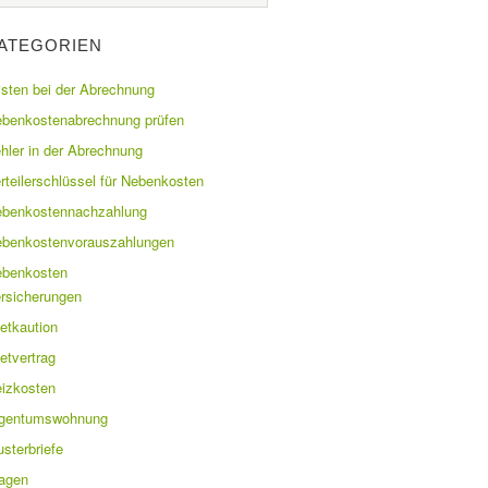
ATEGORIEN
isten bei der Abrechnung
benkostenabrechnung prüfen
hler in der Abrechnung
rteilerschlüssel für Nebenkosten
benkostennachzahlung
benkostenvorauszahlungen
benkosten
rsicherungen
etkaution
etvertrag
izkosten
igentumswohnung
sterbriefe
agen