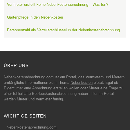
Vermieter erstellt keine Nebenkostenabrechnung – Was tun?
Gartenpflege in den Nebenkosten
Personenzahl als Verteilerschlüssel in der Nebenkostenabrechnung
ÜBER UNS
Nebenkostenabrechnung.com
ist ein Portal, das Vermietern und Mietern
umfängliche Informationen zum Thema
Nebenkosten
bietet. Egal ob
Eigentümer eine Abrechnung erstellen wollen oder Mieter eine
Frage
zu
einer fehlerhafte Betriebskostenabrechnung haben - hier im Portal
werden Mieter und Vermieter fündig.
WICHTIGE SEITEN
Nebenkostenabrechnung.com