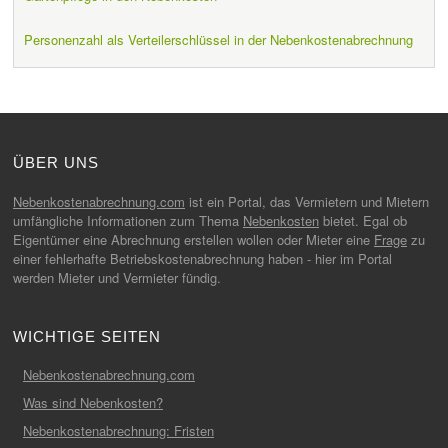
Personenzahl als Verteilerschlüssel in der Nebenkostenabrechnung
ÜBER UNS
Nebenkostenabrechnung.com
ist ein Portal, das Vermietern und Mietern
umfängliche Informationen zum Thema
Nebenkosten
bietet. Egal ob
Eigentümer eine Abrechnung erstellen wollen oder Mieter eine
Frage
zu
einer fehlerhafte Betriebskostenabrechnung haben - hier im Portal
werden Mieter und Vermieter fündig.
WICHTIGE SEITEN
Nebenkostenabrechnung.com
Was sind Nebenkosten?
Nebenkostenabrechnung: Fristen