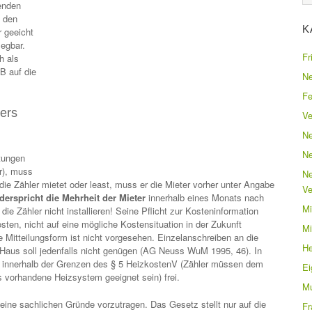
fenden
f den
K
 geeicht
egbar.
Fr
h als
B auf die
Ne
Fe
ters
Ve
Ne
Ne
tungen
r), muss
Ne
die Zähler mietet oder least, muss er die Mieter vorher unter Angabe
Ve
derspricht die Mehrheit der Mieter
innerhalb eines Monats nach
Mi
die Zähler nicht installieren! Seine Pflicht zur Kosteninformation
sten, nicht auf eine mögliche Kostensituation in der Zukunft
Mi
 Mitteilungsform ist nicht vorgesehen. Einzelanschreiben an die
He
 Haus soll jedenfalls nicht genügen (AG Neuss WuM 1995, 46). In
er innerhalb der Grenzen des § 5 HeizkostenV (Zähler müssen dem
E
 vorhandene Heizsystem geeignet sein) frei.
Mu
keine sachlichen Gründe vorzutragen. Das Gesetz stellt nur auf die
Fr