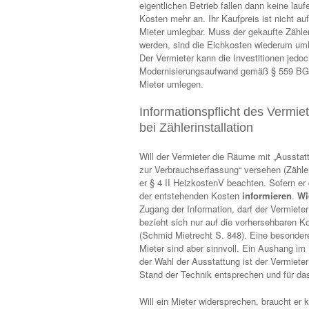
eigentlichen Betrieb fallen dann keine lau
Kosten mehr an. Ihr Kaufpreis ist nicht au
Mieter umlegbar. Muss der gekaufte Zähler
werden, sind die Eichkosten wiederum uml
Der Vermieter kann die Investitionen jedoc
Modernisierungsaufwand gemäß § 559 BG
Mieter umlegen.
Informationspflicht des Vermie
bei Zählerinstallation
Will der Vermieter die Räume mit „Ausstat
zur Verbrauchserfassung“ versehen (Zähle
er § 4 II HeizkostenV beachten. Sofern er 
der entstehenden Kosten
informieren
.
Wi
Zugang der Information, darf der Vermieter 
bezieht sich nur auf die vorhersehbaren Ko
(Schmid Mietrecht S. 848). Eine besondere
Mieter sind aber sinnvoll. Ein Aushang im
der Wahl der Ausstattung ist der Vermiet
Stand der Technik entsprechen und für das
Will ein Mieter widersprechen, braucht er 