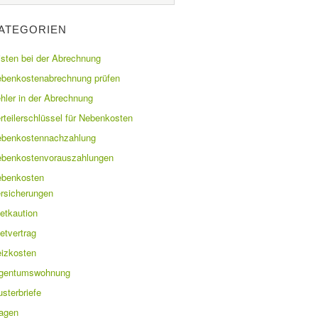
ATEGORIEN
isten bei der Abrechnung
benkostenabrechnung prüfen
hler in der Abrechnung
rteilerschlüssel für Nebenkosten
benkostennachzahlung
benkostenvorauszahlungen
benkosten
rsicherungen
etkaution
etvertrag
izkosten
igentumswohnung
sterbriefe
agen