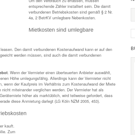
Um den Verbrauch zu erfassen, müssen
entsprechende Zähler installiert sein. Die damit
verbundenen Betriebskosten sind gemäß § 2 Nr.
4a, 2 BetrKV umlegbare Nebenkosten.
Mietkosten sind umlegbare
B
r leasen. Den damit verbundenen Kostenaufwand kann er auf den
 geeicht werden müssen, sind auch die damit verbundenen
gebot
. Wenn der Vermieter einen überteuerten Anbieter auswählt,
senen Höhe umlegungsfähig. Allerdings kann der Vermieter nicht
en, wenn der Kaufpreis im Verhältnis zum Kostenaufwand der Miete
nicht miteinander verglichen werden. Der Vermieter hat als
erätemiete höher als marktüblich, wird teilweise gefordert, dass
 gerade diese Anmietung darlegt (LG Köln NZM 2005, 453).
riebskosten
er kauft.
ilie. Zum