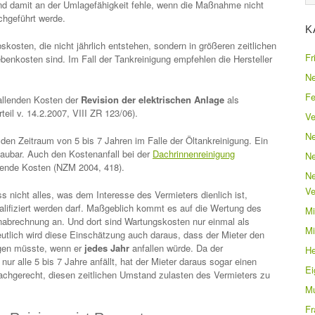
nd damit an der Umlagefähigkeit fehle, wenn die Maßnahme nicht
rchgeführt werde.
K
skosten, die nicht jährlich entstehen, sondern in größeren zeitlichen
Fr
enkosten sind. Im Fall der Tankreinigung empfehlen die Hersteller
Ne
Fe
fallenden Kosten der
Revision der elektrischen Anlage
als
il v. 14.2.2007, VIII ZR 123/06).
Ve
Ne
 den Zeitraum von 5 bis 7 Jahren im Falle der Öltankreinigung. Ein
haubar. Auch den Kostenanfall bei der
Dachrinnenreinigung
Ne
ehende Kosten (NZM 2004, 418).
Ne
Ve
 nicht alles, was dem Interesse des Vermieters dienlich ist,
lifiziert werden darf. Maßgeblich kommt es auf die Wertung des
Mi
nabrechnung an. Und dort sind Wartungskosten nur einmal als
Mi
tlich wird diese Einschätzung auch daraus, dass der Mieter den
agen müsste, wenn er
jedes Jahr
anfallen würde. Da der
He
ur alle 5 bis 7 Jahre anfällt, hat der Mieter daraus sogar einen
E
chgerecht, diesen zeitlichen Umstand zulasten des Vermieters zu
Mu
Fr