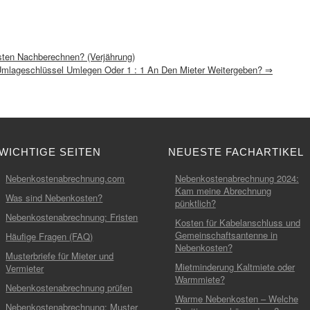
ten Nachberechnen? (Verjährung)
mlageschlüssel Umlegen Oder 1 : 1 An Den Mieter Weitergeben?
⇒
WICHTIGE SEITEN
NEUESTE FACHARTIKEL
Nebenkostenabrechnung.com
Nebenkostenabrechnung 2024:
Kam meine Abrechnung
Was sind Nebenkosten?
pünktlich?
Nebenkostenabrechnung: Fristen
Kosten für Kabelanschluss und
Gemeinschaftsantenne in
Häufige Fragen (FAQ)
Nebenkosten?
Musterbriefe für Mieter und
Mietminderung Kaltmiete oder
Vermieter
Warmmiete?
Nebenkostenabrechnung prüfen
Warme Nebenkosten – Welche
Nebenkostenabrechnung: Muster