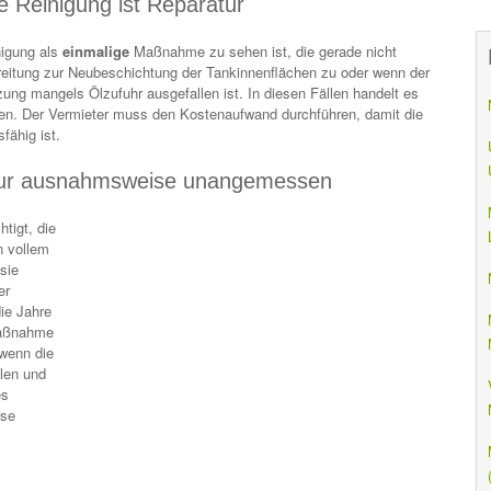
e Reinigung ist Reparatur
nigung als
einmalige
Maßnahme zu sehen ist, die gerade nicht
rbereitung zur Neubeschichtung der Tankinnenflächen zu oder wenn der
zung mangels Ölzufuhr ausgefallen ist. In diesen Fällen handelt es
en. Der Vermieter muss den Kostenaufwand durchführen, damit die
fähig ist.
 nur ausnahmsweise unangemessen
tigt, die
n vollem
sie
er
die Jahre
maßnahme
 wenn die
len und
es
ise