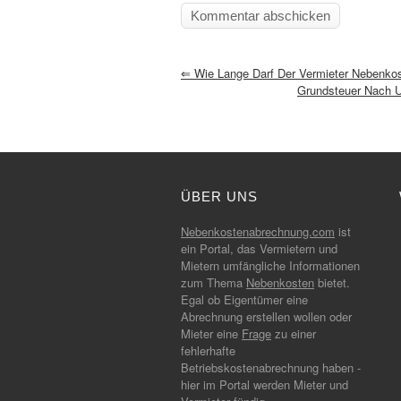
⇐
Wie Lange Darf Der Vermieter Nebenkos
Grundsteuer Nach U
ÜBER UNS
Nebenkostenabrechnung.com
ist
ein Portal, das Vermietern und
Mietern umfängliche Informationen
zum Thema
Nebenkosten
bietet.
Egal ob Eigentümer eine
Abrechnung erstellen wollen oder
Mieter eine
Frage
zu einer
fehlerhafte
Betriebskostenabrechnung haben -
hier im Portal werden Mieter und