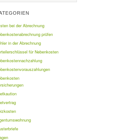
ATEGORIEN
isten bei der Abrechnung
benkostenabrechnung prüfen
hler in der Abrechnung
rteilerschlüssel für Nebenkosten
benkostennachzahlung
benkostenvorauszahlungen
benkosten
rsicherungen
etkaution
etvertrag
izkosten
igentumswohnung
sterbriefe
agen