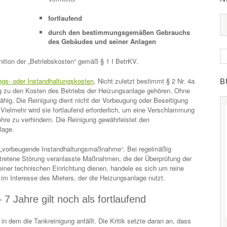
fortlaufend
durch den bestimmungsgemäßen Gebrauchs
des Gebäudes und seiner Anlagen
nition der „Betriebskosten“ gemäß § 1 I BetrKV.
ngs- oder Instandhaltungskosten
. Nicht zuletzt bestimmt § 2 Nr. 4a
B
g zu den Kosten des Betriebs der Heizungsanlage gehören. Ohne
fähig. Die Reinigung dient nicht der Vorbeugung oder Beseitigung
ielmehr wird sie fortlaufend erforderlich, um eine Verschlammung
hre zu verhindern. Die Reinigung gewährleistet den
lage.
e „vorbeugende Instandhaltungsmaßnahme“. Bei regelmäßig
getretene Störung veranlasste Maßnahmen, die der Überprüfung der
einer technischen Einrichtung dienen, handele es sich um reine
 im Interesse des Mieters, der die Heizungsanlage nutzt.
7 Jahre gilt noch als fortlaufend
 in dem die Tankreinigung anfällt. Die Kritik setzte daran an, dass