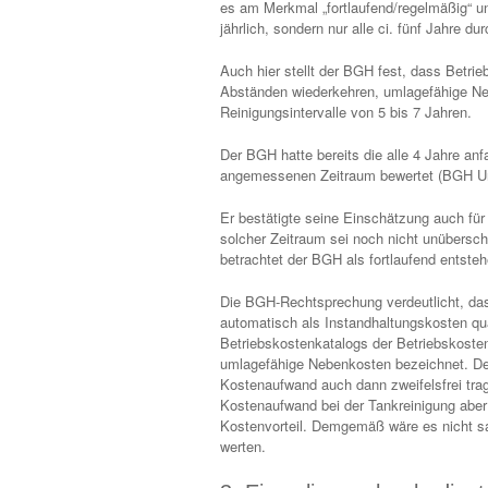
es am Merkmal „fortlaufend/regelmäßig“ u
jährlich, sondern nur alle ci. fünf Jahre du
Auch hier stellt der BGH fest, dass Betrieb
Abständen wiederkehren, umlagefähige Neb
Reinigungsintervalle von 5 bis 7 Jahren.
Der BGH hatte bereits die alle 4 Jahre an
angemessenen Zeitraum bewertet (BGH Urte
Er bestätigte seine Einschätzung auch für
solcher Zeitraum sei noch nicht unübersc
betrachtet der BGH als fortlaufend entst
Die BGH-Rechtsprechung verdeutlicht, dass
automatisch als Instandhaltungskosten qua
Betriebskostenkatalogs der Betriebskoste
umlagefähige Nebenkosten bezeichnet. Deu
Kostenaufwand auch dann zweifelsfrei tr
Kostenaufwand bei der Tankreinigung aber n
Kostenvorteil. Demgemäß wäre es nicht sa
werten.