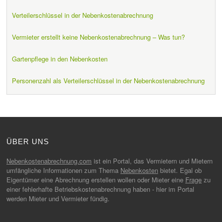
Verteilerschlüssel in der Nebenkostenabrechnung
Vermieter erstellt keine Nebenkostenabrechnung – Was tun?
Gartenpflege in den Nebenkosten
Personenzahl als Verteilerschlüssel in der Nebenkostenabrechnung
ÜBER UNS
Nebenkostenabrechnung.com
ist ein Portal, das Vermietern und Mietern
umfängliche Informationen zum Thema
Nebenkosten
bietet. Egal ob
Eigentümer eine Abrechnung erstellen wollen oder Mieter eine
Frage
zu
einer fehlerhafte Betriebskostenabrechnung haben - hier im Portal
werden Mieter und Vermieter fündig.