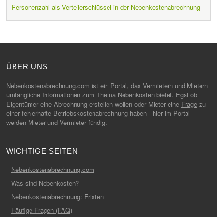
Personenzahl als Verteilerschlüssel in der Nebenkostenabrechnung
ÜBER UNS
Nebenkostenabrechnung.com
ist ein Portal, das Vermietern und Mietern
umfängliche Informationen zum Thema
Nebenkosten
bietet. Egal ob
Eigentümer eine Abrechnung erstellen wollen oder Mieter eine
Frage
zu
einer fehlerhafte Betriebskostenabrechnung haben - hier im Portal
werden Mieter und Vermieter fündig.
WICHTIGE SEITEN
Nebenkostenabrechnung.com
Was sind Nebenkosten?
Nebenkostenabrechnung: Fristen
Häufige Fragen (FAQ)