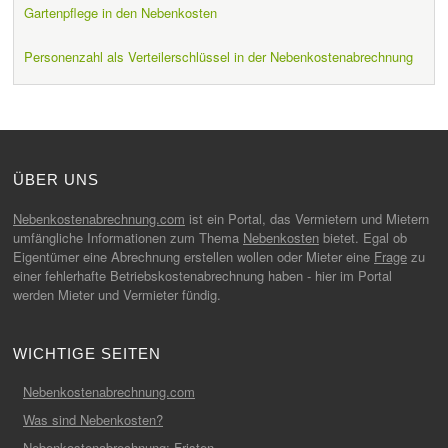
Gartenpflege in den Nebenkosten
Personenzahl als Verteilerschlüssel in der Nebenkostenabrechnung
ÜBER UNS
Nebenkostenabrechnung.com
ist ein Portal, das Vermietern und Mietern
umfängliche Informationen zum Thema
Nebenkosten
bietet. Egal ob
Eigentümer eine Abrechnung erstellen wollen oder Mieter eine
Frage
zu
einer fehlerhafte Betriebskostenabrechnung haben - hier im Portal
werden Mieter und Vermieter fündig.
WICHTIGE SEITEN
Nebenkostenabrechnung.com
Was sind Nebenkosten?
Nebenkostenabrechnung: Fristen