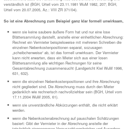
verständlich ist (BGH, Urteil vom 23.11.1981 WuM 1982, 207; BGH,
Urteil vom 20.07.2005, Az.: VIII ZR 371/04).
So ist eine Abrechnung zum Beispiel ganz klar formell unwirksam,
wenn sie keine saubere äußere Form hat und nur eine lose
Blättersammlung darstellt, anstelle einer einheitlichen Abrechnung:
Rechnet ein Vermieter beispielsweise mit mehreren Schreiben die
einzelnen Nebenkostenpositionen separat, sozusagen
„scheibchenweise“ ab, ist das formell unwirksam. Der Vermieter
kann nicht erwarten, dass ein Mieter sich aus einer losen
Blättersammlung alle wichtigen Rechnungen für seine
Gesamtabrechnung zusammensucht (Landgericht Kiel WuM 1996,
631, 632).
wenn die einzelnen Nebenkostenpositionen und ihre Abrechnung
nicht gegliedert sind. Die Abrechnung muss durch den Mieter
gedanklich wie rechnerisch nachvollziehbar sein (BGH, Urteil vom
17.11.2004 WuM 2005, 61).
wenn sie unverständliche Abkürzungen enthält, die nicht erklärt
werden.
wenn die Nebenkostenabrechnung auf pauschalen Schätzungen
basiert: Gibt der Vermieter in der Abrechnung anstelle der
tatsächlich eingenommen Vorauszahlungsbeträge und Ausgaben