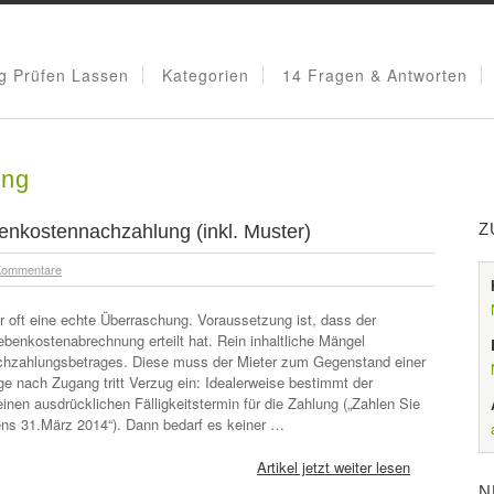
g Prüfen Lassen
Kategorien
14 Fragen & Antworten
ung
Z
nkostennachzahlung (inkl. Muster)
Kommentare
 oft eine echte Überraschung. Voraussetzung ist, dass der
benkostenabrechnung erteilt hat. Rein inhaltliche Mängel
 Nachzahlungsbetrages. Diese muss der Mieter zum Gegenstand einer
 nach Zugang tritt Verzug ein: Idealerweise bestimmt der
nen ausdrücklichen Fälligkeitstermin für die Zahlung („Zahlen Sie
ens 31.März 2014“). Dann bedarf es keiner …
Artikel jetzt weiter lesen
N