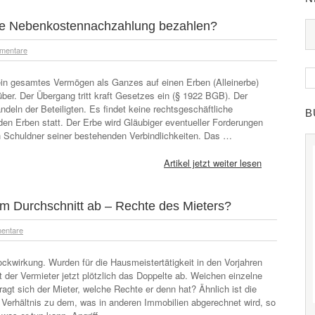
ine Nebenkostennachzahlung bezahlen?
mentare
sein gesamtes Vermögen als Ganzes auf einen Erben (Alleinerbe)
er. Der Übergang tritt kraft Gesetzes ein (§ 1922 BGB). Der
deln der Beteiligten. Es findet keine rechtsgeschäftliche
B
den Erben statt. Der Erbe wird Gläubiger eventueller Forderungen
h Schuldner seiner bestehenden Verbindlichkeiten. Das …
Artikel jetzt weiter lesen
m Durchschnitt ab – Rechte des Mieters?
entare
wirkung. Wurden für die Hausmeistertätigkeit in den Vorjahren
t der Vermieter jetzt plötzlich das Doppelte ab. Weichen einzelne
agt sich der Mieter, welche Rechte er denn hat? Ähnlich ist die
 Verhältnis zu dem, was in anderen Immobilien abgerechnet wird, so