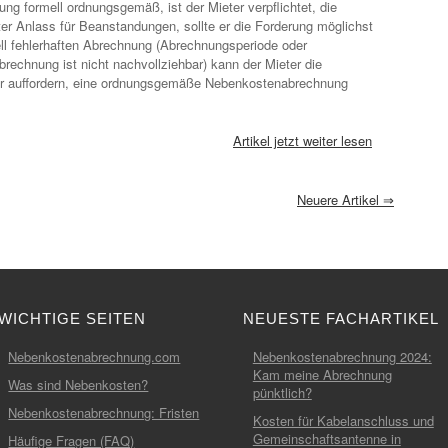
g formell ordnungsgemäß, ist der Mieter verpflichtet, die
er Anlass für Beanstandungen, sollte er die Forderung möglichst
mell fehlerhaften Abrechnung (Abrechnungsperiode oder
brechnung ist nicht nachvollziehbar) kann der Mieter die
er auffordern, eine ordnungsgemäße Nebenkostenabrechnung
Artikel jetzt weiter lesen
Neuere Artikel
⇒
WICHTIGE SEITEN
NEUESTE FACHARTIKEL
Nebenkostenabrechnung.com
Nebenkostenabrechnung 2024:
Kam meine Abrechnung
Was sind Nebenkosten?
pünktlich?
Nebenkostenabrechnung: Fristen
Kosten für Kabelanschluss und
Gemeinschaftsantenne in
Häufige Fragen (FAQ)