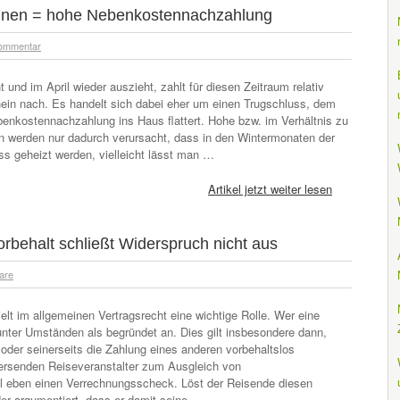
hnen = hohe Nebenkostennachzahlung
ommentar
nd im April wieder auszieht, zahlt für diesen Zeitraum relativ
n nach. Es handelt sich dabei eher um einen Trugschluss, dem
benkostennachzahlung ins Haus flattert. Hohe bzw. im Verhältnis zu
erden nur dadurch verursacht, dass in den Wintermonaten der
s geheizt werden, vielleicht lässt man …
Artikel jetzt weiter lesen
behalt schließt Widerspruch nicht aus
are
elt im allgemeinen Vertragsrecht eine wichtige Rolle. Wer eine
unter Umständen als begründet an. Dies gilt insbesondere dann,
oder seinerseits die Zahlung eines anderen vorbehaltslos
ersenden Reiseveranstalter zum Ausgleich von
 eben einen Verrechnungsscheck. Löst der Reisende diesen
er argumentiert, dass er damit seine …