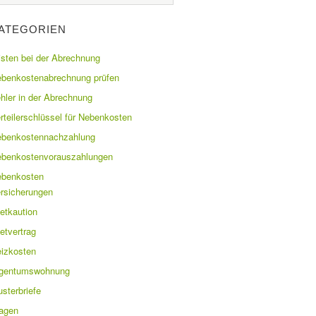
ATEGORIEN
isten bei der Abrechnung
benkostenabrechnung prüfen
hler in der Abrechnung
rteilerschlüssel für Nebenkosten
benkostennachzahlung
benkostenvorauszahlungen
benkosten
rsicherungen
etkaution
etvertrag
izkosten
igentumswohnung
sterbriefe
agen