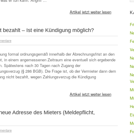
, was er tun kann. Angriff …
Artikel jetzt weiter lesen
K
Fr
 bezahlt – Ist eine Kündigung möglich?
Ne
mentare
Fe
Ve
nung formal ordnungsgemäß innerhalb der Abrechnungsfrist an den
Ne
htet, in einem angemessenen Zeitraum eine eventuell sich ergebende
n. Spätestens nach 30 Tagen nach Zugang der
Ne
ngsverzug (§ 286 BGB). Die Frage ist, ob der Vermieter dann dem
Ne
ung nicht bezahlt, wegen Zahlungsverzug die Kündigung
Ve
Mi
Artikel jetzt weiter lesen
Mi
He
eue Adresse des Mieters (Meldepflicht,
E
Mu
mentare
Fr