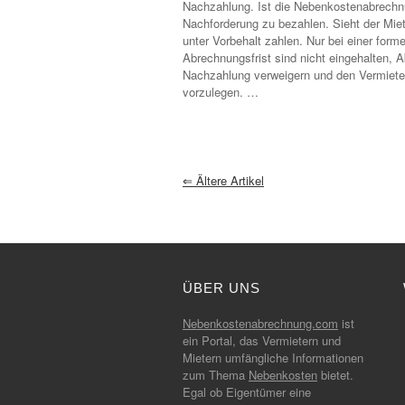
Nachzahlung. Ist die Nebenkostenabrechnun
Nachforderung zu bezahlen. Sieht der Miet
unter Vorbehalt zahlen. Nur bei einer for
Abrechnungsfrist sind nicht eingehalten, A
Nachzahlung verweigern und den Vermiet
vorzulegen. …
⇐
Ältere Artikel
ÜBER UNS
Nebenkostenabrechnung.com
ist
ein Portal, das Vermietern und
Mietern umfängliche Informationen
zum Thema
Nebenkosten
bietet.
Egal ob Eigentümer eine