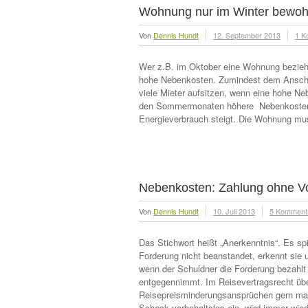
Wohnung nur im Winter bewo
Von
Dennis Hundt
12. September 2013
1 K
Wer z.B. im Oktober eine Wohnung bezieht u
hohe Nebenkosten. Zumindest dem Anschei
viele Mieter aufsitzen, wenn eine hohe Ne
den Sommermonaten höhere Nebenkosten w
Energieverbrauch steigt. Die Wohnung mus
Nebenkosten: Zahlung ohne Vor
Von
Dennis Hundt
10. Juli 2013
5 Komment
Das Stichwort heißt „Anerkenntnis“. Es spi
Forderung nicht beanstandet, erkennt sie 
wenn der Schuldner die Forderung bezahlt 
entgegennimmt. Im Reisevertragsrecht üb
Reisepreisminderungsansprüchen gern mal
Scheck vorbehaltslos ein, wird immer wied