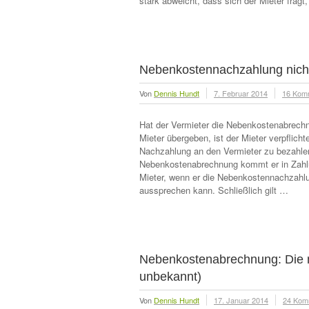
stark abweicht, dass sich der Mieter fragt
Nebenkostennachzahlung nicht
Von
Dennis Hundt
7. Februar 2014
16 Kom
Hat der Vermieter die Nebenkostenabrech
Mieter übergeben, ist der Mieter verpflic
Nachzahlung an den Vermieter zu bezahle
Nebenkostenabrechnung kommt er in Zahlu
Mieter, wenn er die Nebenkostennachzahl
aussprechen kann. Schließlich gilt …
Nebenkostenabrechnung: Die n
unbekannt)
Von
Dennis Hundt
17. Januar 2014
24 Kom