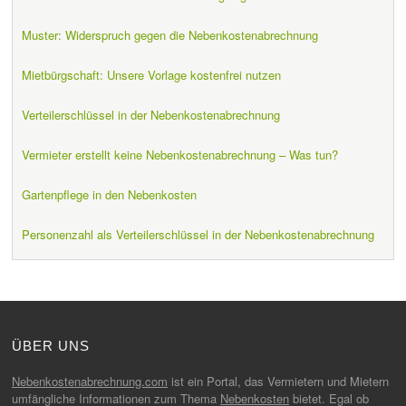
Muster: Widerspruch gegen die Nebenkostenabrechnung
Mietbürgschaft: Unsere Vorlage kostenfrei nutzen
Verteilerschlüssel in der Nebenkostenabrechnung
Vermieter erstellt keine Nebenkostenabrechnung – Was tun?
Gartenpflege in den Nebenkosten
Personenzahl als Verteilerschlüssel in der Nebenkostenabrechnung
ÜBER UNS
Nebenkostenabrechnung.com
ist ein Portal, das Vermietern und Mietern
umfängliche Informationen zum Thema
Nebenkosten
bietet. Egal ob