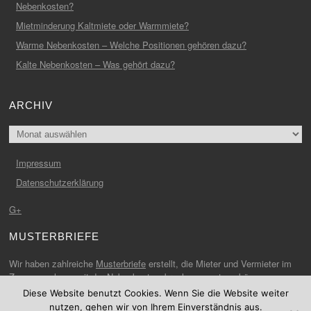
Nebenkosten?
Mietminderung Kaltmiete oder Warmmiete?
Warme Nebenkosten – Welche Positionen gehören dazu?
Kalte Nebenkosten – Was gehört dazu?
ARCHIV
Archiv
Impressum
Datenschutzerklärung
G+
MUSTERBRIEFE
Wir haben zahlreiche
Musterbriefe
erstellt, die Mieter und Vermieter im
Zusammenhang mit der Nebenkostenabrechnung nutzen können.
Diese Website benutzt Cookies. Wenn Sie die Website weiter
nutzen, gehen wir von Ihrem Einverständnis aus.