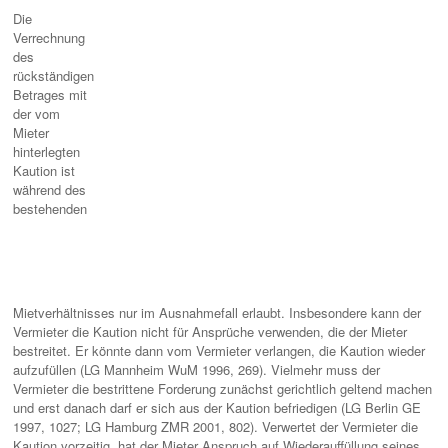
Die
Verrechnung
des
rückständigen
Betrages mit
der vom
Mieter
hinterlegten
Kaution ist
während des
bestehenden
Mietverhältnisses nur im Ausnahmefall erlaubt. Insbesondere kann der
Vermieter die Kaution nicht für Ansprüche verwenden, die der Mieter
bestreitet. Er könnte dann vom Vermieter verlangen, die Kaution wieder
aufzufüllen (LG Mannheim WuM 1996, 269). Vielmehr muss der
Vermieter die bestrittene Forderung zunächst gerichtlich geltend machen
und erst danach darf er sich aus der Kaution befriedigen (LG Berlin GE
1997, 1027; LG Hamburg ZMR 2001, 802). Verwertet der Vermieter die
Kaution vorzeitig, hat der Mieter Anspruch auf Wiederauffüllung seines