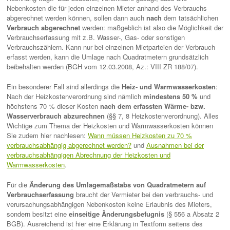
Nebenkosten die für jeden einzelnen Mieter anhand des Verbrauchs
abgerechnet werden können, sollen dann auch
nach
dem tatsächlichen
Verbrauch abgerechnet
werden: maßgeblich ist also die Möglichkeit der
Verbrauchserfassung mit z.B. Wasser-, Gas- oder sonstigen
Verbrauchszählern. Kann nur bei einzelnen Mietparteien der Verbrauch
erfasst werden, kann die Umlage nach Quadratmetern grundsätzlich
beibehalten werden (BGH vom 12.03.2008, Az.: VIII ZR 188/07).
Ein besonderer Fall sind allerdings die
Heiz- und Warmwasserkosten
:
Nach der Heizkostenverordnung sind nämlich
mindestens 50 %
und
höchstens 70 % dieser Kosten
nach dem erfassten Wärme- bzw.
Wasserverbrauch abzurechnen
(§§ 7, 8 Heizkostenverordnung). Alles
Wichtige zum Thema der Heizkosten und Warmwasserkosten können
Sie zudem hier nachlesen:
Wann müssen Heizkosten zu 70 %
verbrauchsabhängig abgerechnet werden?
und
Ausnahmen bei der
verbrauchsabhängigen Abrechnung der Heizkosten und
Warmwasserkosten
.
Für die
Änderung des Umlagemaßstabs von Quadratmetern auf
Verbrauchserfassung
braucht der Vermieter bei den verbrauchs- und
verursachungsabhängigen Nebenkosten keine Erlaubnis des Mieters,
sondern besitzt eine
einseitige Änderungsbefugnis
(§ 556 a Absatz 2
BGB). Ausreichend ist hier eine Erklärung in Textform seitens des