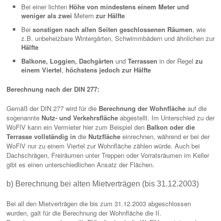
Bei einer lichten
Höhe von mindestens einem Meter und
weniger als zwei
Metern
zur Hälfte
Bei
sonstigen nach allen Seiten geschlossenen Räumen
, wie
z.B. unbeheizbare Wintergärten, Schwimmbädern und ähnlichen zur
Hälfte
Balkone, Loggien, Dachgärten
und
Terrassen
in der Regel
zu
einem Viertel
,
höchstens jedoch zur Hälfte
Berechnung nach der DIN 277:
Gemäß der DIN 277 wird für die
Berechnung der Wohnfläche
auf die
sogenannte
Nutz- und Verkehrsfläche
abgestellt. Im Unterschied zu der
WoFlV kann ein Vermieter hier zum Beispiel den
Balkon oder die
Terrasse vollständig in
die
Nutzfläche
einrechnen, während er bei der
WoFlV nur zu einem Viertel zur Wohnfläche zählen würde. Auch bei
Dachschrägen, Freiräumen unter Treppen oder Vorratsräumen im Keller
gibt es einen unterschiedlichen Ansatz der Flächen.
b) Berechnung bei alten Mietverträgen (bis 31.12.2003)
Bei all den Mietverträgen die bis zum 31.12.2003 abgeschlossen
wurden, galt für die Berechnung der Wohnfläche die II.