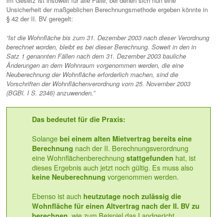
Im Gesetz ist insoweit für alle Fälle, bei denen sich nun eine
Unsicherheit der maßgeblichen Berechnungsmethode ergeben könnte in
§ 42 der II. BV geregelt:
“Ist die Wohnfläche bis zum 31. Dezember 2003 nach dieser Verordnung
berechnet worden, bleibt es bei dieser Berechnung. Soweit in den in
Satz 1 genannten Fällen nach dem 31. Dezember 2003 bauliche
Änderungen an dem Wohnraum vorgenommen werden, die eine
Neuberechnung der Wohnfläche erforderlich machen, sind die
Vorschriften der Wohnflächenverordnung vom 25. November 2003
(BGBl. I S. 2346) anzuwenden.”
Das bedeutet für die Praxis:
Solange
bei einem alten Mietvertrag bereits eine
nach der II. Berechnungsverordnung
Berechnung
eine Wohnflächenberechnung
hat, ist
stattgefunden
dieses Ergebnis auch jetzt noch gültig. Es muss also
vorgenommen werden.
keine Neuberechnung
Ebenso ist auch
heutzutage noch zulässig die
Wohnfläche für einen Altvertrag nach der II. BV zu
, wie zum Beispiel das Landgericht
berechnen