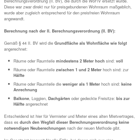
Berechnungsverordnung (II. BV), die durch die WoFlV ersetzt wurde.
Diese war zwar direkt nur für preisgebundenen Wohnraum maßgeblich,
wurde aber zugleich entsprechend für den preisfreien Wohnraum
angewandt.
Berechnung nach der II. Berechnungsverordnung (II. BV):
Gemäß § 44 II. BV wird die
Grundfläche als Wohnfläche wie folgt
angerechnet:
Räume oder Raumteile
mindestens 2 Meter hoch
sind:
voll
Räume oder Raumteile
zwischen 1 und 2 Meter
hoch sind: zur
Hälfte
Räume oder Raumteile die
weniger als 1 Meter
hoch sind:
keine
Anrechnung
Balkone
, Loggien,
Dachgärten
oder gedeckte Freisitze:
bis zur
Hälfte
angerechnet
Entscheidend ist hier für Vermieter und Mieter eines alten Mietvertrages,
dass es
durch den Wegfall dieser Berechnungsverordnung keine
notwendigen Neuberechnungen
nach der neuen Methode gibt.